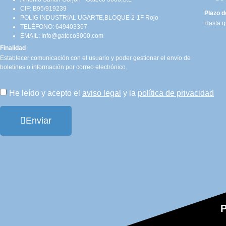
CIF: B95/919239
Plazo d
POLIG INDUSTRIAL UGARTE,BLOQUE 2-1F Rojo
Hasta qu
TELÉFONO: 649403367
EMAIL: Info@gateco3000.com
Finalidad
Establecer comunicación con el usuario y poder gestionar el envío de
boletines o información por correo electrónico.
He leído y acepto el
aviso legal
y la
política de privacidad
Enviar
P