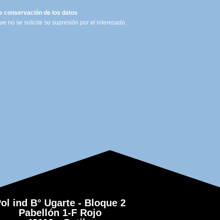
e conservación de los datos
e no se solicite su supresión por el interesado.
ol ind B° Ugarte - Bloque 2
Pabellón 1-F Rojo