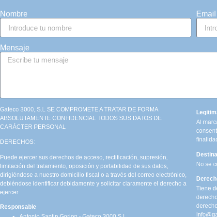
Nombre
Email
Mensaje
Gateco 3000, S.L SE COMPROMETE A TRATAR DE FORMA
Legitim
ABSOLUTAMENTE CONFIDENCIAL TODOS SUS DATOS DE
Al marca
CARÁCTER PERSONAL
consent
finalida
DERECHOS:
Destina
Puede ejercer sus derechos de acceso, rectificación, supresión,
No se c
limitación del tratamiento, oposición y portabilidad de sus datos,
dirigiéndose a nuestro domicilio fiscal o a través del correo electrónico,
Derech
debiéndose identificar debidamente y solicitar claramente el derecho a
Tiene de
ejercer.
derecho
derecho
Responsable
Info@g
Antonio Santin Gorjon - Gateco 3000,S.L